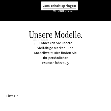
Zum Inhalt springen
Anbieter/Datenschutz
Unsere Modelle.
Anbieter/Datenschutz
Übersicht
Entdecken Sie unsere
vielfältige Marken- und
Modellwelt: Hier finden Sie
Ihr persönliches
Wunschfahrzeug.
Startseite
Kontakt
Beratung
vereinbaren
Filter :
Servicetermin
buchen
Probefahrt