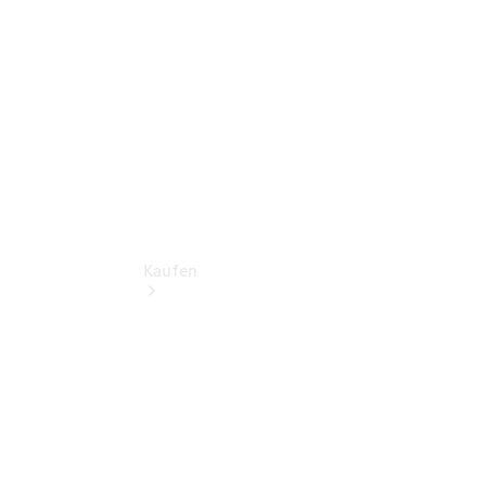
vereinbaren
Konfigurator
Kaufen
Übersicht
Modellübersicht