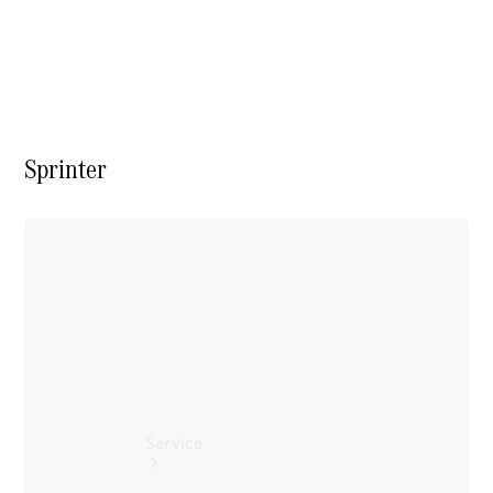
Probefahrt
Junge
Sterne
Transporter
Gebrauchtwagensuche
Leasing &
Finanzierung
Sprinter
Online
Store
Konfigurator
Service