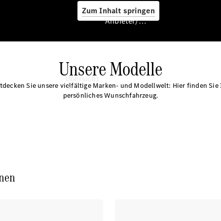
Zum Inhalt springen
Anbieter/Datenschutz
Unsere Modelle
Anbieter/Datenschutz
Übersicht
tdecken Sie unsere vielfältige Marken- und Modellwelt: Hier finden Sie 
persönliches Wunschfahrzeug.
Startseite
Kontakt
nen
Standortsuche